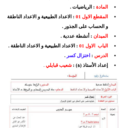
السنة الرابعة متوسط
المادة
: الرياضيات .
المقطع الاول 01
: الاعداد الطبيعية و الاعداد الناطقة
شهادة التعليم المتوسط
و الحساب على الجذور .
بنك الفروض و الاختبارات
الميدان
: أنشطة عددية .
محفظة الأستاذ
الباب الاول 01
: الاعداد الطبيعية و الاعداد الناطقة .
الدرس
:
اختزال كسر
.
بنك مذكرات الاستاذ
إعداد الأستاذ (ة) :
شعيب قبايلي
.
بنك التوزيعات الشهرية
دفاتر استاذ التعليم الابتدائي
المسابقات المهنية
البحوث الجاهزة
بحوث اللغة العربية