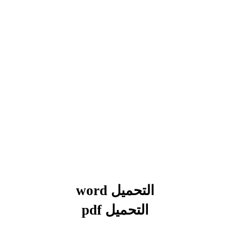
بحوث الرياضيات
بحوث التاريخ و الجغرافيا
بحوث الفيزياء و الكيمياء
بحوث العلوم الطبيعية
بحوث اللغة الفرنسية
بحوث اللغة الانجليزية
بحوث في مجالات اخرى
التحميل word
التحميل
pdf