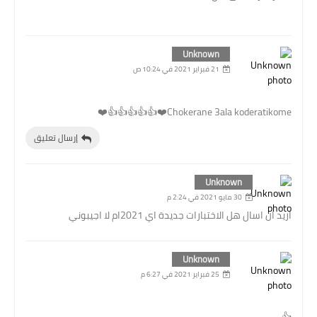
Unknown
21 فبراير 2021 في 10:24 ص
Chokerane 3ala koderatikome❤️👍👍👍👍👍❤️
إرسال تعليق
Unknown
30 مايو 2021 في 2:24 م
اريد ان اسال هل الاختبارات جديدة اي 2021ام لا اجيبوني
Unknown
25 فبراير 2021 في 6:27 م
👍