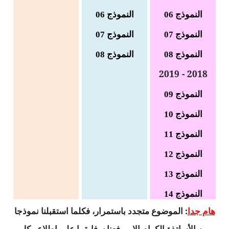
السنة الرابعة متوسط
النموذج 06
النموذج 06
شهادة التعليم المتوسط
النموذج 07
النموذج
07
النموذج 08
النموذج 08
بنك الفروض و الاختبارات
2018 - 2019
محفظة الأستاذ
النموذج 09
بنك مذكرات الاستاذ
النموذج 10
بنك التوزيعات الشهرية
النموذج 11
دفاتر استاذ التعليم الابتدائي
النموذج 12
المسابقات المهنية
النموذج 13
النموذج 14
البحوث الجاهزة
هام جدا
: الموضوع متجدد باستمرار، فكلما استقبلنا نموذجا
بحوث اللغة العربية
من الأساتذة الكرام إلا و رفعناه، فابقوا على اطلاع.
كل