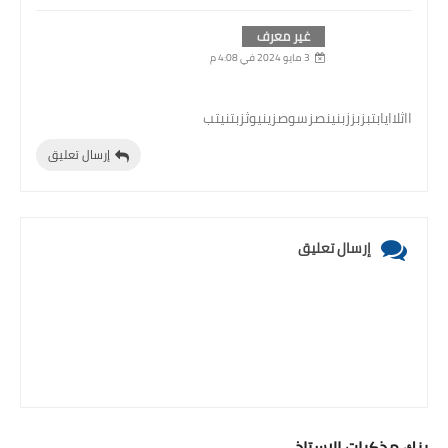
غير معرف
3 مايو 2024 في 4:08 م
ااثلاايابتبزبززبنينصزسوصزينيوثزبتنيتب
إرسال تعليق
إرسال تعليق
بنك مذكرات الاستاذ