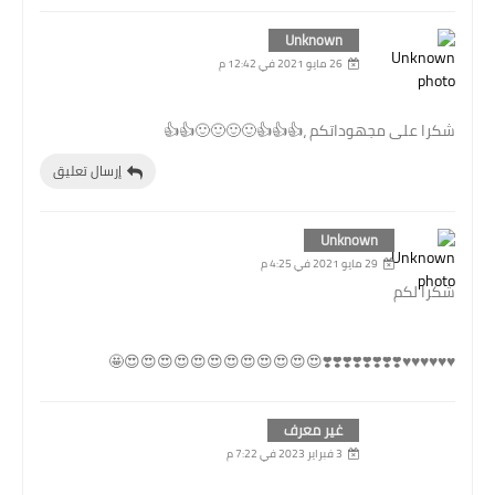
Unknown
26 مايو 2021 في 12:42 م
شكرا على مجهوداتكم ،👍👍👍🙂🙂🙂🙂👍👍
إرسال تعليق
Unknown
29 مايو 2021 في 4:25 م
شكرا لكم
♥️♥️♥️♥️♥️♥️❣️❣️❣️❣️❣️❣️❣️❣️😍😍😍😍😍😍😍😍😍😍😍😍🤩
غير معرف
3 فبراير 2023 في 7:22 م