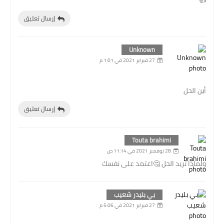
إرسال تعليق
Unknown
27 فبراير 2021 في 1:01 م
أين الحل
إرسال تعليق
Touta brahimi
28 نوفمبر 2021 في 11:14 ص
ولماذا تريد الحل 🤔اعتمد على نفسك
بي بليدر شعيب
27 فبراير 2021 في 5:06 م