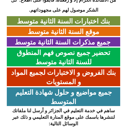
بحوث الرياضيات
الشكر موصول لهم على مجهوداتهم.
بنك اختبارات السنة الثانية متوسط
بحوث التاريخ و الجغرافيا
موقع السنة الثانية متوسط
بحوث الفيزياء و الكيمياء
جميع مذكرات السنة الثانية متوسط
بحوث العلوم الطبيعية
تحضير جميع نصوص فهم المنطوق
للسنة الثانية متوسط
بحوث اللغة الفرنسية
بنك الفروض و الاختبارات لجميع المواد
بحوث اللغة الانجليزية
و المستويات
بحوث في مجالات اخرى
جميع مواضيع و حلول شهادة التعليم
المتوسط
ساهم في خدمة التعليم في الجزائر و أرسل لنا ملفاتك
لننشرها باسمك على موقع المنارة التعليمي و ذلك عبر
الوسائل التالية: