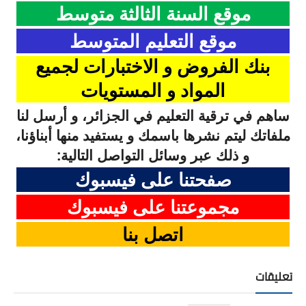
موقع السنة الثالثة متوسط
السنة الرابعة متوسط
موقع التعليم المتوسط
شهادة التعليم المتوسط
بنك الفروض و الاختبارات لجميع
بنك الفروض و الاختبارات
المواد و
المستويات
محفظة الأستاذ
ساهم في ترقية التعليم في الجزائر، و أرسل لنا
ملفاتك ليتم نشرها باسمك و يستفيد منها أبناؤنا،
بنك مذكرات الاستاذ
و ذلك عبر وسائل التواصل التالية:
بنك التوزيعات الشهرية
صفحتنا على فيسبوك
دفاتر استاذ التعليم الابتدائي
مجموعتنا على فيسبوك
المسابقات المهنية
اتصل
بنا
البحوث الجاهزة
تعليقات
بحوث اللغة العربية