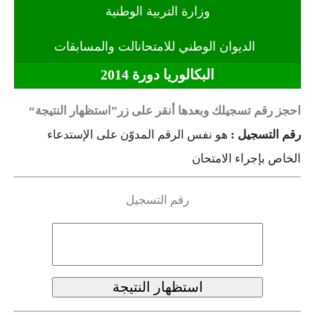
السنة الثانية ابتدائي
وزارة التربية الوطنية
السنة الثالثة ابتدائي
الديوان الوطني للامتحانالت والمسابقات
-
السنة الرابعة ابتدائي
البكالوريا دورة 2014
السنة الخامسة ابتدائي
احجز رقم تسجيلك وبعدها أنقر على زر
استظهار النتيجة
شهادة التعليم الابتدائي
رقم التسجيل :
هو نفس الرقم المدوّن على الإستدعاء
الخاص بإجراء الامتحان
تزيين القسم
التعليم المتوسط
رقم التسجيل
السنة الاولى متوسط
السنة الثانية متوسط
السنة الثالثة متوسط