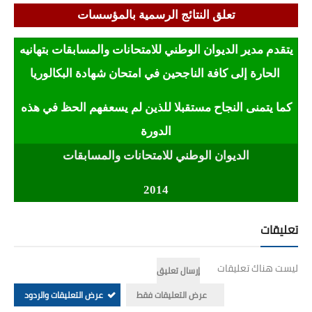
السنة الرابعة متوسط
تعلق النتائج الرسمية بالمؤسسات
شهادة التعليم المتوسط
يتقدم مدير الديوان الوطني للامتحانات والمسابقات بتهانيه
الحارة إلى كافة الناجحين في امتحان شهادة البكالوريا
بنك الفروض و الاختبارات
محفظة الأستاذ
كما يتمنى النجاح مستقبلا للذين لم يسعفهم الحظ في هذه
الدورة
بنك مذكرات الاستاذ
الديوان الوطني للامتحانات والمسابقات
بنك التوزيعات الشهرية
2014
دفاتر استاذ التعليم الابتدائي
تعليقات
المسابقات المهنية
ليست هناك تعليقات
البحوث الجاهزة
إرسال تعليق
عرض التعليقات فقط
عرض التعليقات والردود
بحوث اللغة العربية